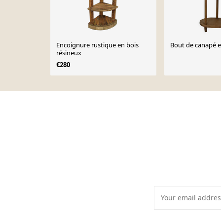
Encoignure rustique en bois
Bout de canapé 
résineux
€280
Page 1 of 10