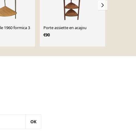
le 1960 formica 3
Porte assiette en acajou
Etagère d'an
€90
€100
OK