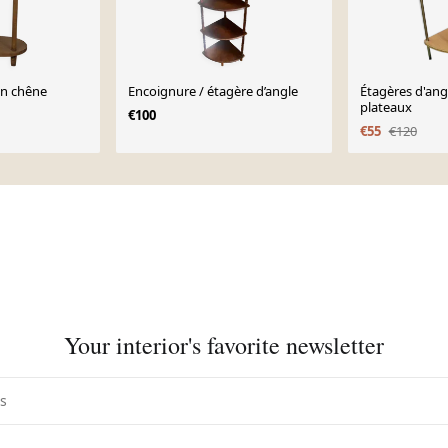
en chêne
Encoignure / étagère d’angle
Étagères d'ang
plateaux
€100
€55
€120
Your interior's favorite newsletter