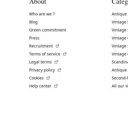
About
Categ
Who are we ?
Antique
Blog
Vintage
Green commitment
Vintage
Press
Vintage
(External link)
Recruitment
Vintage 
(External link)
Terms of service
Vintage 
(External link)
Legal terms
Scandin
(External link)
Privacy policy
Antique 
(External link)
Cookies
Second-
(External link)
Help center
All our 