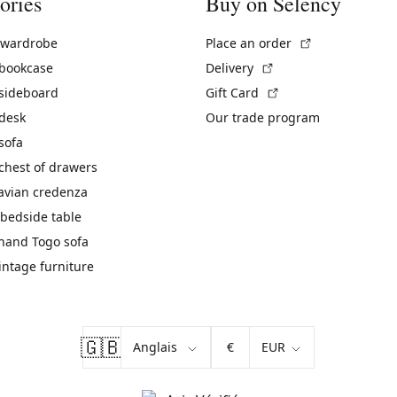
ories
Buy on Selency
(External link)
 wardrobe
Place an order
(External link)
 bookcase
Delivery
(External link)
 sideboard
Gift Card
 desk
Our trade program
sofa
chest of drawers
avian credenza
bedside table
hand Togo sofa
vintage furniture
🇬🇧
€