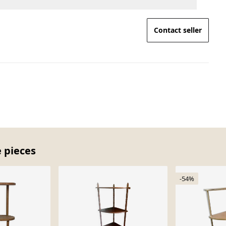
Contact seller
e pieces
-54%