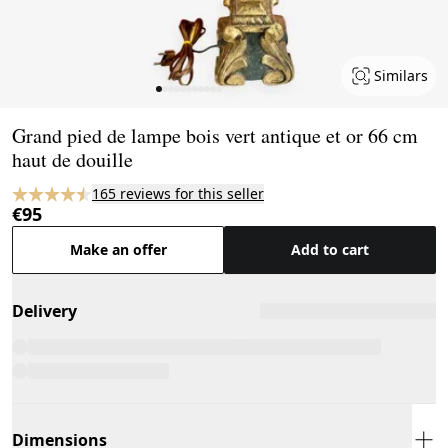
Similars
Page 1 of 11
Grand pied de lampe bois vert antique et or 66 cm
haut de douille
165 reviews for this seller
€95
Make an offer
Add to cart
Delivery
Dimensions