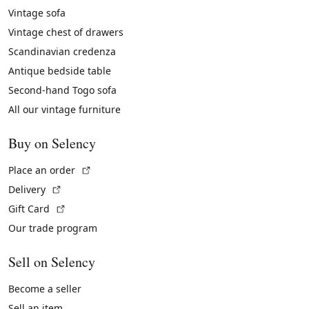
Vintage sofa
Vintage chest of drawers
Scandinavian credenza
Antique bedside table
Second-hand Togo sofa
All our vintage furniture
Buy on Selency
(External link)
Place an order
(External link)
Delivery
(External link)
Gift Card
Our trade program
Sell on Selency
Become a seller
Sell an item