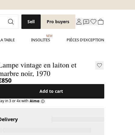
Sell
Pro buyers
NEW
LA TABLE
INSOLITES
PIÈCES D'EXCEPTION
Lampe vintage en laiton et
marbre noir, 1970
€850
Add to cart
ay in 3 or 4x with
Delivery