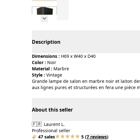
Page 1 of 7
Description
Dimensions :
H69 x W40 x D40
Color :
noir
Material :
marbre
Style :
vintage
Grande lampe de salon en marbre noir et laiton des
aux lignes pures et structurées en fera une pièce m
About this seller
🇫🇷
Laurent L.
Professional seller
47 sales
5
(
7 reviews
)