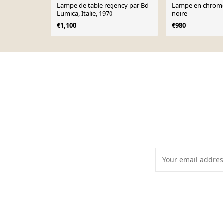
Lampe de table regency par Bd
Lampe en chrome
Lumica, Italie, 1970
noire
€1,100
€980
Page 1 of 10