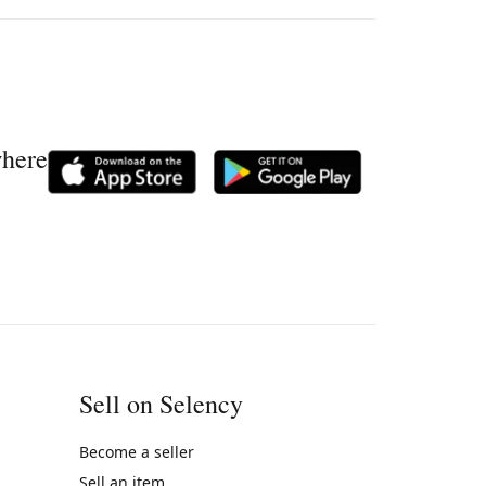
where
Sell on Selency
Become a seller
Sell an item