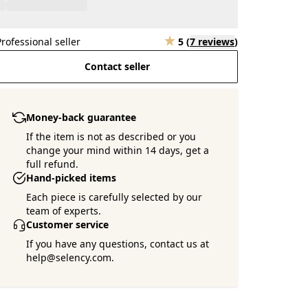
Professional seller
5
(
7 reviews
)
Contact seller
Money-back guarantee
If the item is not as described or you
change your mind within 14 days, get a
full refund.
Hand-picked items
Each piece is carefully selected by our
team of experts.
Customer service
If you have any questions, contact us at
help@selency.com.