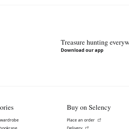
Treasure hunting every
Download our app
ories
Buy on Selency
(External link)
 wardrobe
Place an order
(External link)
 bookcase
Delivery