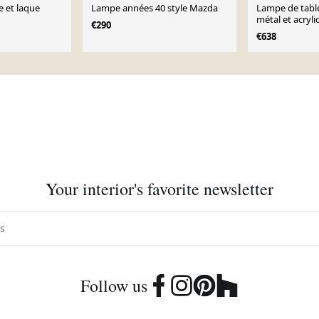
 et laque
Lampe années 40 style Mazda
Lampe de table
métal et acryli
€290
Baughman, ann
€638
Your interior's favorite newsletter
Follow us