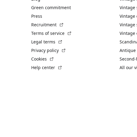
Green commitment
Vintage
Press
Vintage
(External link)
Recruitment
Vintage 
(External link)
Terms of service
Vintage 
(External link)
Legal terms
Scandin
(External link)
Privacy policy
Antique 
(External link)
Cookies
Second-
(External link)
Help center
All our 