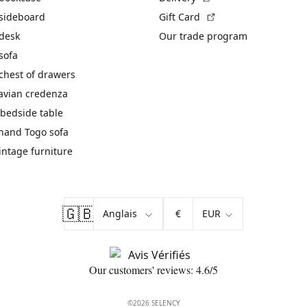
(External link)
 sideboard
Gift Card
 desk
Our trade program
sofa
chest of drawers
avian credenza
bedside table
hand Togo sofa
vintage furniture
🇬🇧
€
Our customers' reviews: 4.6/5
©2026 SELENCY