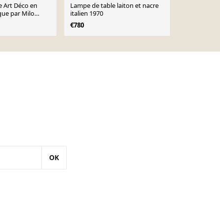
 Art Déco en
Lampe de table laiton et nacre
Lampe de ta
que par Milo
italien 1970
€150
€175
ées 1960.
€780
OK