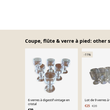
Coupe, flûte & verre à pied: other 
-11%
6 verres à digestif vintage en
Lot de 9 verres à 
cristal
€25
€28
€39