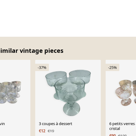
similar vintage pieces
-37%
-25%
vin
3 coupes à dessert
6 petits verres 
cristal
€12
€19
€90
€120