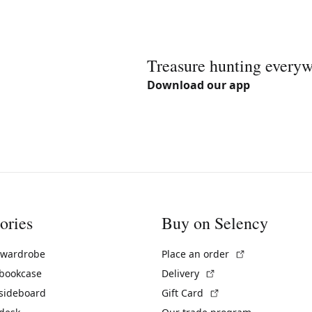
Treasure hunting every
Download our app
ories
Buy on Selency
(External link)
 wardrobe
Place an order
(External link)
 bookcase
Delivery
(External link)
 sideboard
Gift Card