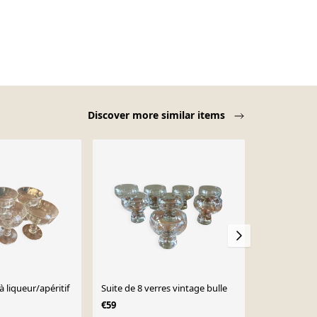
Discover more similar items
Sold out
à liqueur/apéritif
Suite de 8 verres vintage bulle
Lot de 8 ver
cristal - Ann
€59