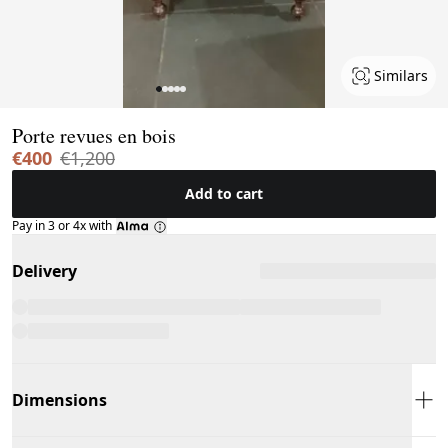
Similars
Page 1 of 5
Porte revues en bois
€400
€1,200
Add to cart
Pay in 3 or 4x with
Delivery
Dimensions