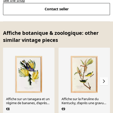
See the shop
Contact seller
Affiche botanique & zoologique: other
similar vintage pieces
Affiche sur un tanagara et un
Affiche sur la Paruline du
régime de bananes, d’après
Kentucky, d’après une gravure
une gravure
ancienne de 1827.
€8
€9