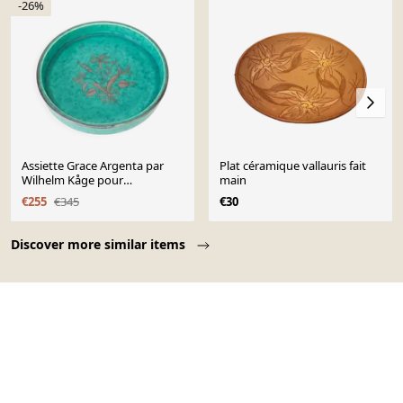
-26%
Assiette Grace Argenta par
Plat céramique vallauris fait
Wilhelm Kåge pour
main
Gustavsberg
€255
€345
€30
Page 1 of 10
Discover more similar items