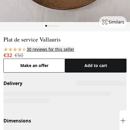
Similars
Page 1 of 8
Plat de service Vallauris
30 reviews for this seller
€32
€50
Make an offer
Add to cart
Delivery
Dimensions