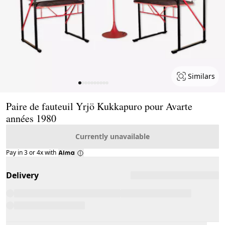
Similars
Page 1 of 10
Paire de fauteuil Yrjö Kukkapuro pour Avarte
années 1980
Currently unavailable
Pay in 3 or 4x with
Delivery