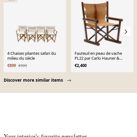
4 Chaises pliantes safari du
Fauteuil en peau de vache
milieu du siècle
PL22 par Carlo Hauner &
Martin Eisler pour OCA, Brésil
€899
€999
€2,400
60s.
Page 1 of 10
Discover more similar items
Your interior's favorite newsletter