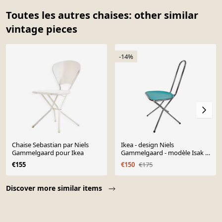
Toutes les autres chaises: other similar
vintage pieces
-14%
Chaise Sebastian par Niels
Ikea - design Niels
Gammelgaard pour Ikea
Gammelgaard - modèle Isak -
Post Modern - Années 80
€155
€150
€175
Page 1 of 10
Discover more similar items