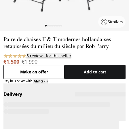
Similars
Page 1 of 10
Paire de chaises F & T modernes hollandaises
retapissées du milieu du siècle par Rob Parry
5 reviews for this seller
€1,500
€1,990
Make an offer
Add to cart
Pay in 3 or 4x with
Delivery