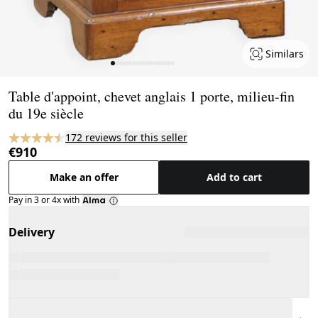
Similars
Page 1 of 15
Table d'appoint, chevet anglais 1 porte, milieu-fin
du 19e siècle
172 reviews for this seller
€910
Make an offer
Add to cart
Pay in 3 or 4x with
Delivery