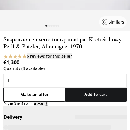
Similars
Page 1 of 8
Suspension en verre transparent par Koch & Lowy,
Peill & Putzler, Allemagne, 1970
6 reviews for this seller
€1,300
Quantity (3 available)
Make an offer
Add to cart
Pay in 3 or 4x with
Delivery