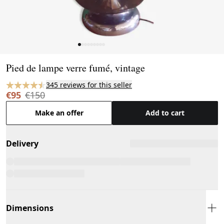
Page 1 of 9
Pied de lampe verre fumé, vintage
345 reviews for this seller
€95
€150
Make an offer
Add to cart
Delivery
Dimensions