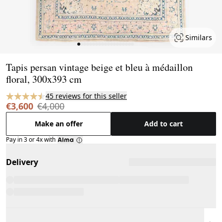
Similars
Page 1 of 19
Tapis persan vintage beige et bleu à médaillon
floral, 300x393 cm
45 reviews for this seller
€3,600
€4,000
Make an offer
Add to cart
Pay in 3 or 4x with
Delivery