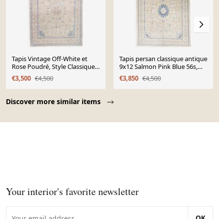
Tapis Vintage Off-White et
Tapis persan classique antique
Rose Poudré, Style Classique,
9x12 Salmon Pink Blue 56s,
292x399 Cm
289x376 cm
€3,500
€4,500
€3,850
€4,500
Page 1 of 10
Discover more similar items
Your interior's favorite newsletter
OK