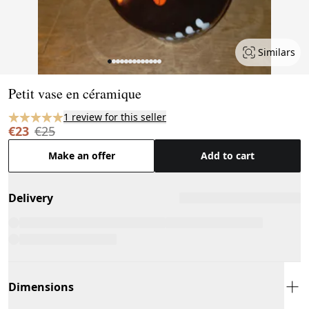
Similars
Page 1 of 13
Petit vase en céramique
1 review for this seller
€23
€25
Make an offer
Add to cart
Delivery
Dimensions