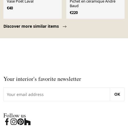
Vase Poët Laval
Pichet en céramique André
Baud
€40
€220
Page 1 of 10
Discover more similar items
Your interior's favorite newsletter
OK
Follow us