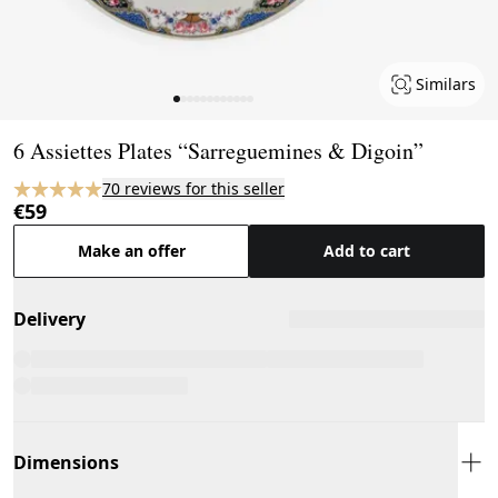
Similars
Page 1 of 12
6 Assiettes Plates “Sarreguemines & Digoin”
70 reviews for this seller
€59
Make an offer
Add to cart
Delivery
Dimensions