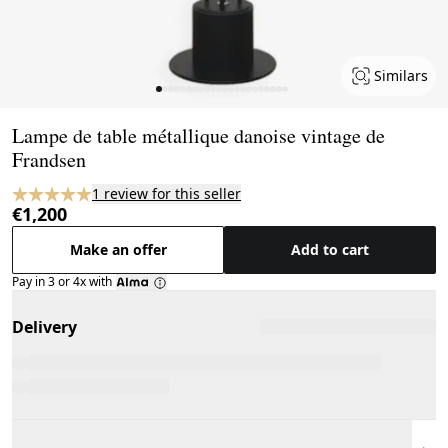
Similars
Page 1 of 22
Lampe de table métallique danoise vintage de
Frandsen
1 review for this seller
€1,200
Make an offer
Add to cart
Pay in 3 or 4x with
Delivery