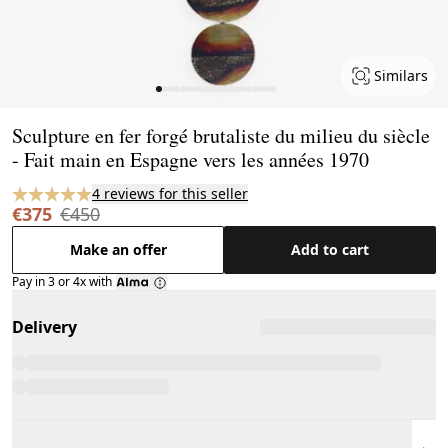
Similars
Page 1 of 20
Sculpture en fer forgé brutaliste du milieu du siècle
- Fait main en Espagne vers les années 1970
4 reviews for this seller
€375
€450
Make an offer
Add to cart
Pay in 3 or 4x with
Delivery