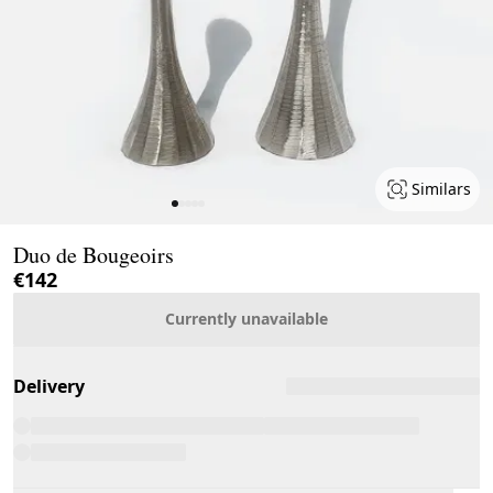
Similars
Page 1 of 5
Duo de Bougeoirs
€142
Currently unavailable
Delivery