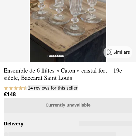
Similars
Page 1 of 9
Ensemble de 6 flûtes « Caton » cristal fort – 19e
siècle, Baccarat Saint Louis
24 reviews for this seller
€148
Currently unavailable
Delivery