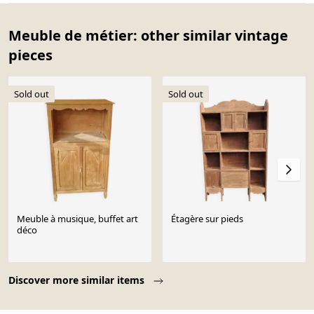
Meuble de métier: other similar vintage
pieces
Sold out
Sold out
Meuble à musique, buffet art
Étagère sur pieds
déco
Page 1 of 10
Discover more similar items