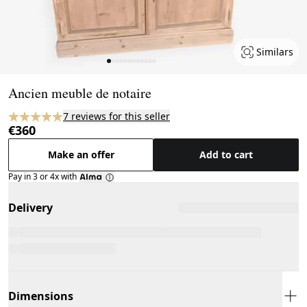
Similars
Page 1 of 12
Ancien meuble de notaire
7 reviews for this seller
€360
Make an offer
Add to cart
Pay in 3 or 4x with
Delivery
Dimensions