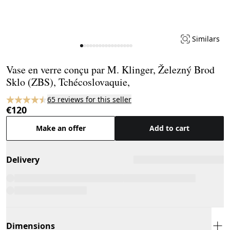
Similars
Page 1 of 17
Vase en verre conçu par M. Klinger, Železný Brod
Sklo (ZBS), Tchécoslovaquie,
65 reviews for this seller
€120
Make an offer
Add to cart
Delivery
Dimensions