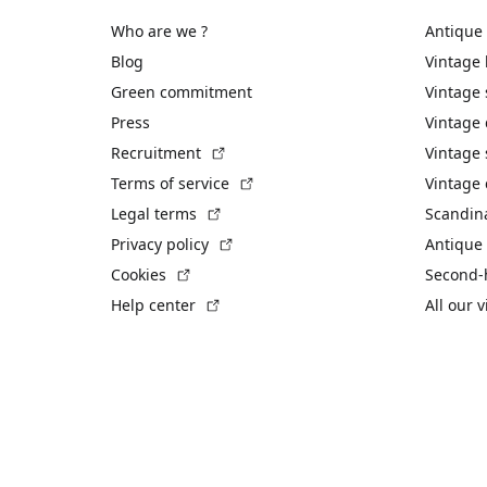
Who are we ?
Antique
Blog
Vintage
Green commitment
Vintage
Press
Vintage
(External link)
Recruitment
Vintage 
(External link)
Terms of service
Vintage 
(External link)
Legal terms
Scandin
(External link)
Privacy policy
Antique 
(External link)
Cookies
Second-
(External link)
Help center
All our 