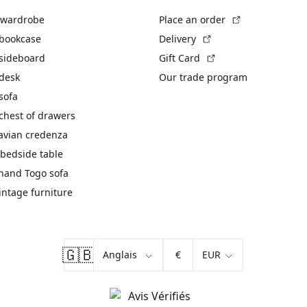
(External link)
 wardrobe
Place an order
(External link)
 bookcase
Delivery
(External link)
 sideboard
Gift Card
 desk
Our trade program
sofa
chest of drawers
avian credenza
bedside table
hand Togo sofa
vintage furniture
🇬🇧
€