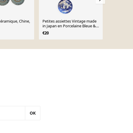
 céramique, Chine,
Petites assiettes Vintage made
Assiettes en
in Japan en Porcelaine Bleue &
Asiatique Dé
Blanche
€20
€50
OK