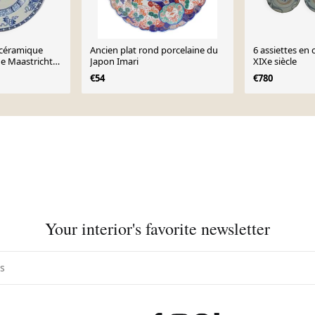
n céramique
Ancien plat rond porcelaine du
6 assiettes en
e Maastricht
Japon Imari
XIXe siècle
 Années 1920
€54
€780
Your interior's favorite newsletter