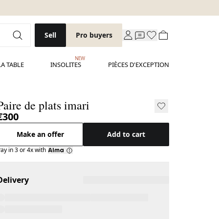
Sell
Pro buyers
NEW
LA TABLE
INSOLITES
PIÈCES D'EXCEPTION
Paire de plats imari
€300
Make an offer
Add to cart
ay in 3 or 4x with
Delivery