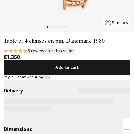
Similars
Page 1 of 12
Table et 4 chaises en pin, Danemark 1980
6 reviews for this seller
€1,350
Add to cart
Pay in 3 or 4x with
Delivery
Dimensions