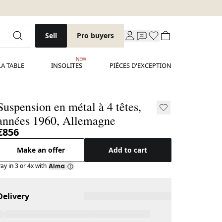
Sell
Pro buyers
NEW
LA TABLE
INSOLITES
PIÈCES D'EXCEPTION
Suspension en métal à 4 têtes,
années 1960, Allemagne
€856
Make an offer
Add to cart
ay in 3 or 4x with
Delivery