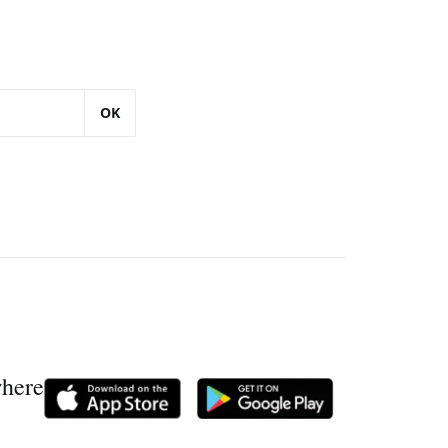
OK
where