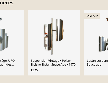
pieces
Sold out
 âge, UFO,
Suspension Vintage • Polam
Lustre suspen
esign des
Bielsko-Biała • Space Age • 1970
Space age
€375