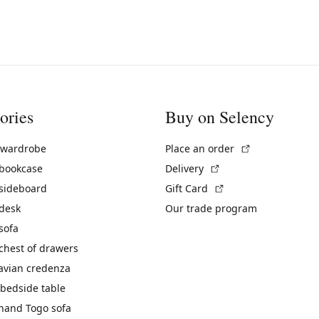
ories
Buy on Selency
(External link)
 wardrobe
Place an order
(External link)
 bookcase
Delivery
(External link)
 sideboard
Gift Card
 desk
Our trade program
sofa
chest of drawers
avian credenza
bedside table
hand Togo sofa