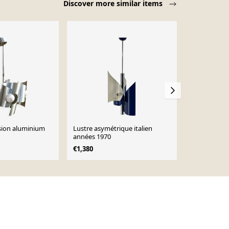
Discover more similar items
sion aluminium
Lustre asymétrique italien
Paire d'appl
années 1970
métal chrom
€1,380
€870