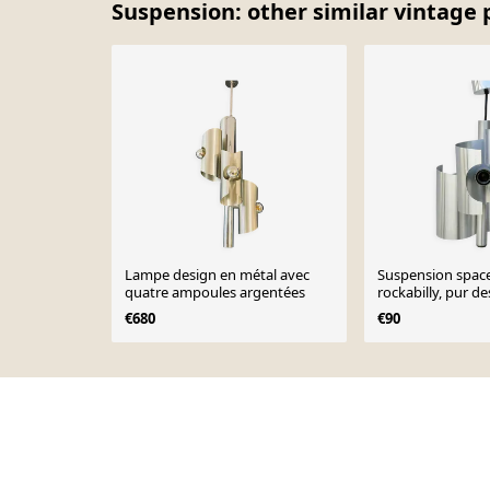
Suspension: other similar vintage 
Lampe design en métal avec
Suspension space
quatre ampoules argentées
rockabilly, pur d
années 70
€680
€90
Page 1 of 10