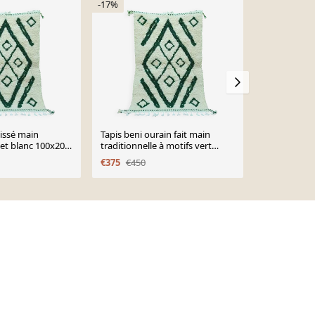
-17%
-17%
tissé main
Tapis beni ourain fait main
Tapis maroc
 et blanc 100x200
traditionnelle à motifs vert
€100
€120
150/250 cm
€375
€450