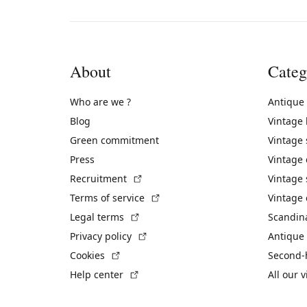
About
Categ
Who are we ?
Antique
Blog
Vintage
Green commitment
Vintage
Press
Vintage
(External link)
Recruitment
Vintage 
(External link)
Terms of service
Vintage 
(External link)
Legal terms
Scandin
(External link)
Privacy policy
Antique 
(External link)
Cookies
Second-
(External link)
Help center
All our 