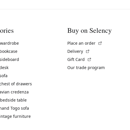
ories
Buy on Selency
(External link)
 wardrobe
Place an order
(External link)
 bookcase
Delivery
(External link)
 sideboard
Gift Card
 desk
Our trade program
sofa
chest of drawers
avian credenza
bedside table
hand Togo sofa
vintage furniture