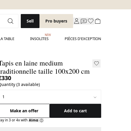
Sell
Pro buyers
NEW
LA TABLE
INSOLITES
PIÈCES D'EXCEPTION
Tapis en laine medium
traditionnelle taille 100x200 cm
€330
Quantity (3 available)
Make an offer
Add to cart
ay in 3 or 4x with