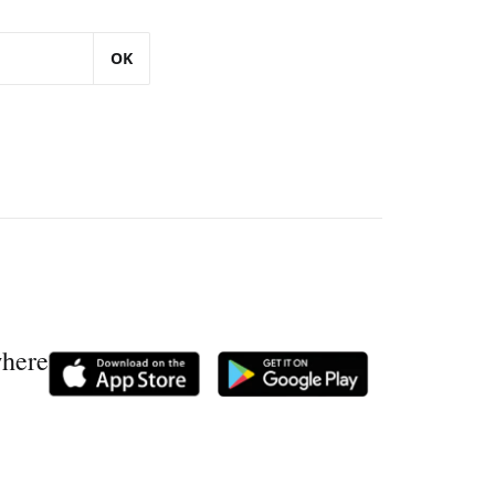
OK
where