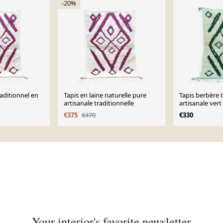
-20%
aditionnel en
Tapis en laine naturelle pure
Tapis berbère 
artisanale traditionnelle
artisanale vert
cm
€375
€470
€330
Your interior's favorite newsletter