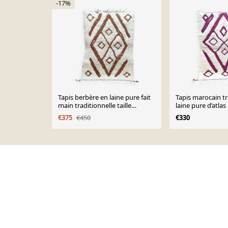
-17%
Tapis berbère en laine pure fait
Tapis marocain tr
main traditionnelle taille
laine pure d’atlas
150/250 cm
€375
€450
€330
Page 1 of 10