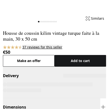
Similars
Page 1 of 13
Housse de coussin kilim vintage turque faite à la
main, 30 x 50 cm
37 reviews for this seller
€50
Make an offer
Add to cart
Delivery
Dimensions