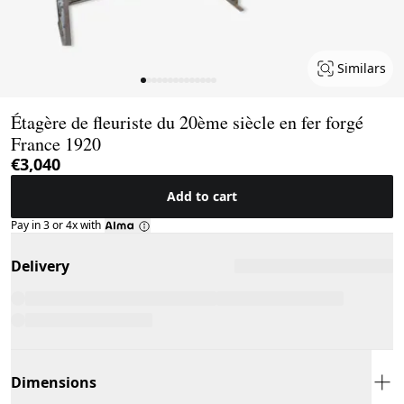
Similars
Page 1 of 14
Étagère de fleuriste du 20ème siècle en fer forgé
France 1920
€3,040
Add to cart
Pay in 3 or 4x with
Delivery
Dimensions