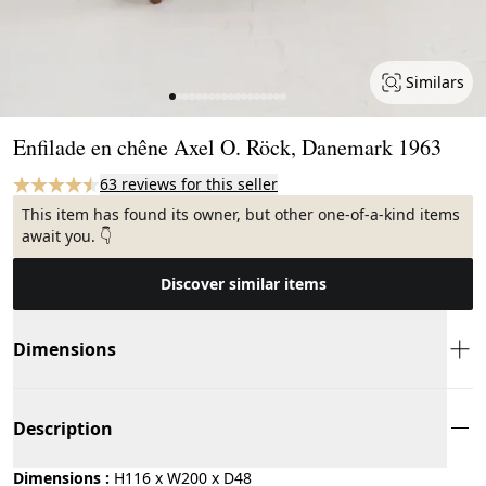
Similars
Page 1 of 18
Enfilade en chêne Axel O. Röck, Danemark 1963
63 reviews for this seller
This item has found its owner, but other one-of-a-kind items
await you. 👇
Discover similar items
Dimensions
Description
Dimensions :
H116 x W200 x D48