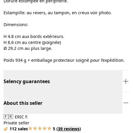
Dorure estompée en périphérie.
Estampille: au revers, au tampon, en creux voir photo.
Dimensions:
H 4.8 cm aux bords extérieurs.
H 8.6 cm au centre (poignée)
Ø 29.2 cm au plus large.
Poids 934 g + emballage protecteur soigné pour l’expédition.
Selency guarantees
About this seller
🇫🇷
ERIC F.
Private seller
112 sales
5
(
39 reviews
)