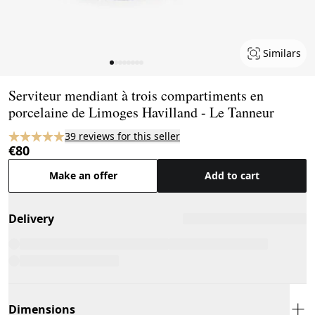
Similars
Page 1 of 8
Serviteur mendiant à trois compartiments en
porcelaine de Limoges Havilland - Le Tanneur
39 reviews for this seller
€80
Make an offer
Add to cart
Delivery
Dimensions