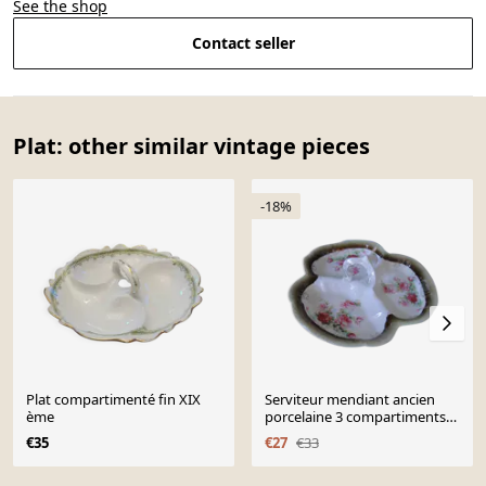
See the shop
Contact seller
Plat: other similar vintage pieces
-18%
Plat compartimenté fin XIX
Serviteur mendiant ancien
ème
porcelaine 3 compartiments
petites roses sur fond blanc
€35
€27
€33
Page 1 of 10