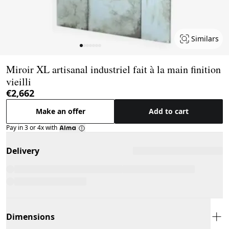
Similars
Page 1 of 7
Miroir XL artisanal industriel fait à la main finition
vieilli
€2,662
Make an offer
Add to cart
Pay in 3 or 4x with
Delivery
Dimensions