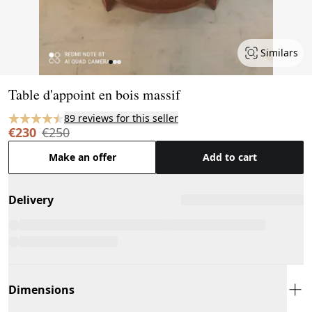
Similars
Page 1 of 3
Table d'appoint en bois massif
89 reviews for this seller
€230
€250
Make an offer
Add to cart
Delivery
Dimensions