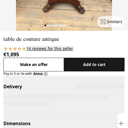
Similars
Page 1 of 13
table de couture antique
14 reviews for this seller
€1,095
Make an offer
Add to cart
Pay in 3 or 4x with
Delivery
Dimensions