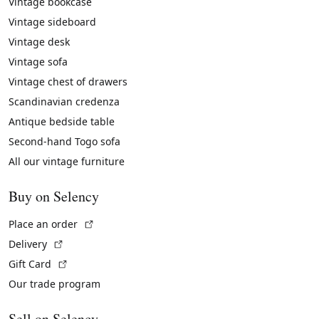
Vintage bookcase
Vintage sideboard
Vintage desk
Vintage sofa
Vintage chest of drawers
Scandinavian credenza
Antique bedside table
Second-hand Togo sofa
All our vintage furniture
Buy on Selency
(External link)
Place an order
(External link)
Delivery
(External link)
Gift Card
Our trade program
Sell on Selency