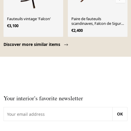
Fauteuils vintage 'Falcon'
Paire de fauteuils
scandinaves, Falcon de Sigurd
€3,100
Ressel années 1970, édités
€2,400
Page 1 of 10
Discover more similar items
Your interior's favorite newsletter
OK