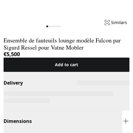
Similars
Page 1 of 8
Ensemble de fauteuils lounge modèle Falcon par
Sigurd Ressel pour Vatne Mobler
€5,500
Add to cart
Delivery
Dimensions