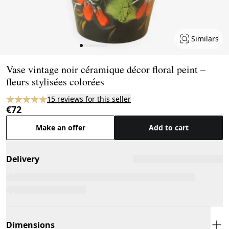
Similars
Page 1 of 9
Vase vintage noir céramique décor floral peint –
fleurs stylisées colorées
15 reviews for this seller
€72
Make an offer
Add to cart
Delivery
Dimensions