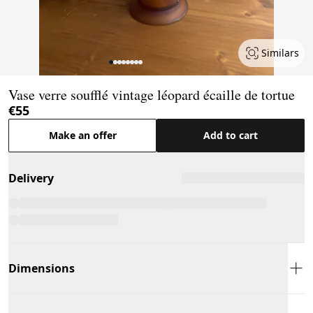
Similars
Page 1 of 8
Vase verre soufflé vintage léopard écaille de tortue
€55
Make an offer
Add to cart
Delivery
Dimensions