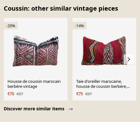
Coussin: other similar vintage pieces
-20%
-14%
Housse de coussin marocain
Taie d'oreiller marocaine,
berbère vintage
housse de coussin berbère,
taie d'oreiller tissé
€70
€87
€75
€87
Page 1 of 10
Discover more similar items