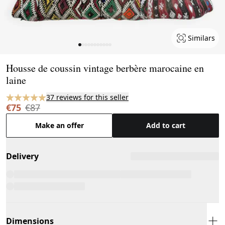
Similars
Page 1 of 11
Housse de coussin vintage berbère marocaine en
laine
37 reviews for this seller
€75
€87
Make an offer
Add to cart
Delivery
Dimensions