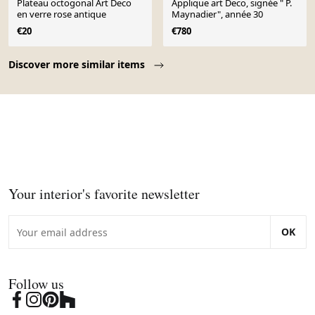
Plateau octogonal Art Deco
Applique art Deco, signée " P.
en verre rose antique
Maynadier", année 30
€20
€780
Page 1 of 10
Discover more similar items
Your interior's favorite newsletter
OK
Follow us