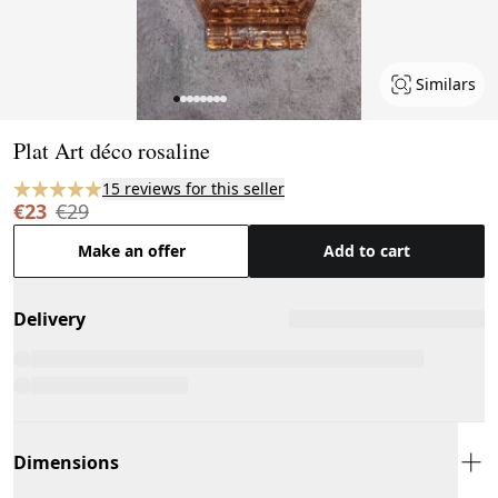
Similars
Page 1 of 8
Plat Art déco rosaline
15 reviews for this seller
€23
€29
Make an offer
Add to cart
Delivery
Dimensions