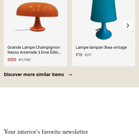
Grande Lampe Champignon
Lampe lampan Ikea vintage
Nesso Artemide 3 Eme Édition
€16
€27
De Giancarlo Mattioli 1967
€950
€1,100
Page 1 of 10
Discover more similar items
Your interior's favorite newsletter