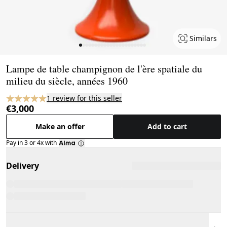
Similars
Page 1 of 22
Lampe de table champignon de l'ère spatiale du
milieu du siècle, années 1960
1 review for this seller
€3,000
Make an offer
Add to cart
Pay in 3 or 4x with
Delivery