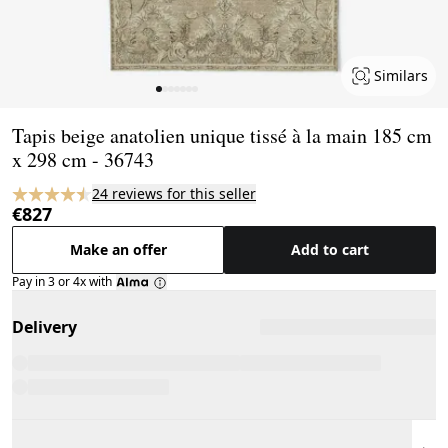
Similars
Page 1 of 7
Tapis beige anatolien unique tissé à la main 185 cm
x 298 cm - 36743
24 reviews for this seller
€827
Make an offer
Add to cart
Pay in 3 or 4x with
Delivery