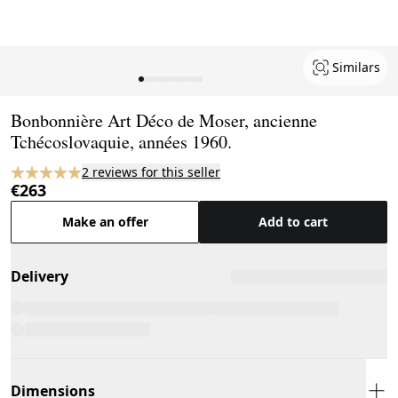
Similars
Page 1 of 12
Bonbonnière Art Déco de Moser, ancienne
Tchécoslovaquie, années 1960.
2 reviews for this seller
€263
Make an offer
Add to cart
Delivery
Dimensions