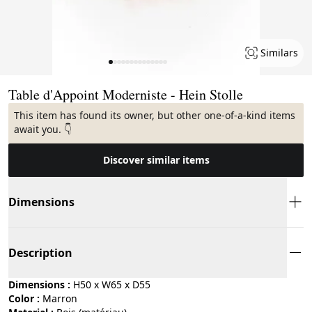
Similars
Page 1 of 14
Table d'Appoint Moderniste - Hein Stolle
This item has found its owner, but other one-of-a-kind items
await you. 👇
Discover similar items
Dimensions
Description
Dimensions :
H50 x W65 x D55
Color :
marron