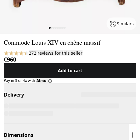
Similars
Page 1 of 9
Commode Louis XIV en chêne massif
272 reviews for this seller
€960
Add to cart
Pay in 3 or 4x with
Delivery
Dimensions