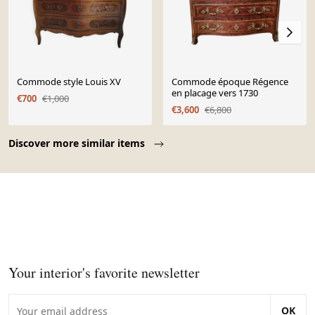
Commode style Louis XV
Commode époque Régence
en placage vers 1730
€700
€1,000
€3,600
€6,800
Page 1 of 10
Discover more similar items
Your interior's favorite newsletter
OK