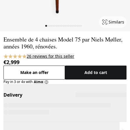
Similars
Page 1 of 21
Ensemble de 4 chaises Model 75 par Niels Møller,
années 1960, rénovées.
26 reviews for this seller
€2,999
Make an offer
Add to cart
Pay in 3 or 4x with
Delivery