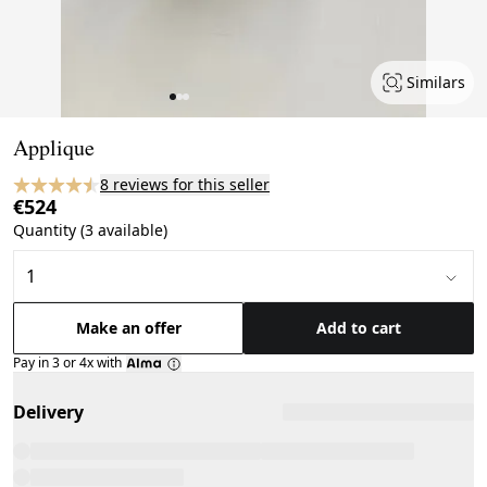
Similars
Page 1 of 3
Applique
8 reviews for this seller
€524
Quantity (3 available)
Make an offer
Add to cart
Pay in 3 or 4x with
Delivery