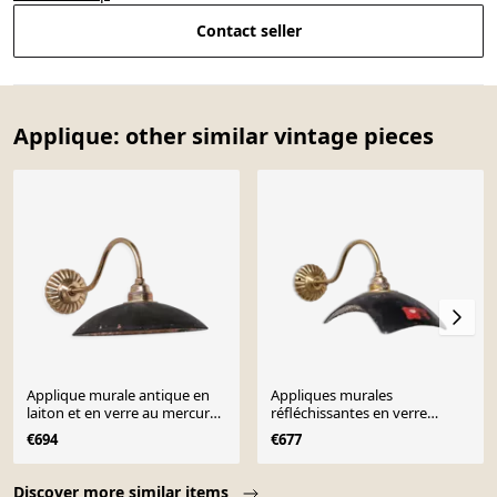
Contact seller
Applique: other similar vintage pieces
Applique murale antique en
Appliques murales
laiton et en verre au mercure
réfléchissantes en verre
(19 disponibles)
réfléchissant au mercure et en
€694
€677
laiton (35 disponibles)
Page 1 of 10
Discover more similar items