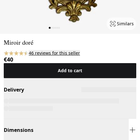
Similars
Page 1 of 6
Miroir doré
46 reviews for this seller
€40
Add to cart
Delivery
Dimensions