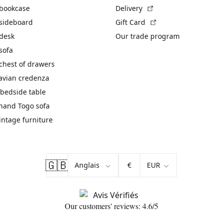
(External link)
 bookcase
Delivery
(External link)
 sideboard
Gift Card
 desk
Our trade program
sofa
chest of drawers
avian credenza
bedside table
hand Togo sofa
vintage furniture
🇬🇧
€
Our customers' reviews: 4.6/5