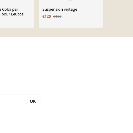
e Coba par
Suspension vintage
Lampe à pos
 pour Leucos
€120
€160
€260
€320
OK