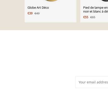
Globe Art Déco
Pied de lampe e
noir et blanc à décor
€39
€49
géométriq
€55
€65
Page 1 of 10