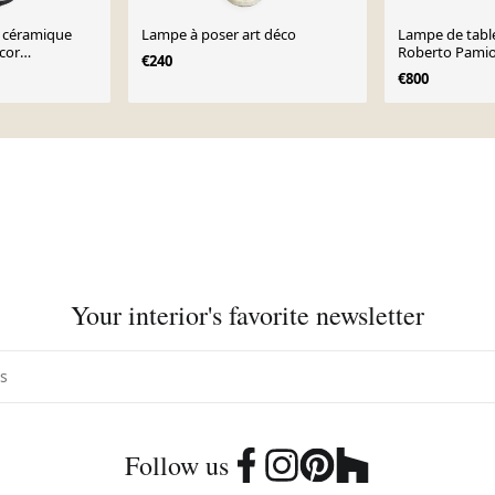
n céramique
Lampe à poser art déco
Lampe de tabl
Roberto Pamio
€240
ue Vintage
1972
€800
Your interior's favorite newsletter
Follow us