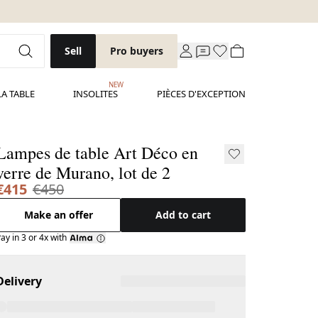
Sell
Pro buyers
NEW
LA TABLE
INSOLITES
PIÈCES D'EXCEPTION
Lampes de table Art Déco en
verre de Murano, lot de 2
€415
€450
Make an offer
Add to cart
ay in 3 or 4x with
Delivery