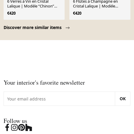
6 Verres à Vin en Cristal
6 Flûtes à Champagne en
Lalique | Modèle “Chinon”
Cristal Lalique | Modèle
Design des Années 1960
“Chinon” | Années 1960
€420
€420
Page 1 of 10
Discover more similar items
Your interior's favorite newsletter
OK
Follow us