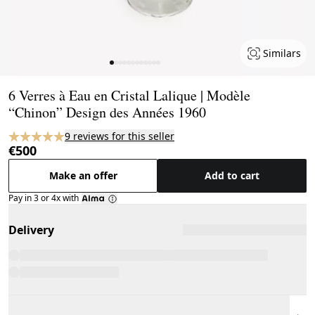
Similars
Page 1 of 12
6 Verres à Eau en Cristal Lalique | Modèle
“Chinon” Design des Années 1960
9 reviews for this seller
€500
Make an offer
Add to cart
Pay in 3 or 4x with
Delivery