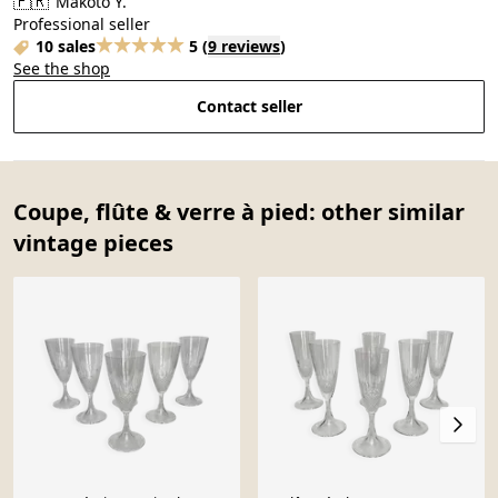
🇫🇷
Makoto Y.
Professional seller
10 sales
5
(
9 reviews
)
See the shop
Contact seller
Coupe, flûte & verre à pied: other similar
vintage pieces