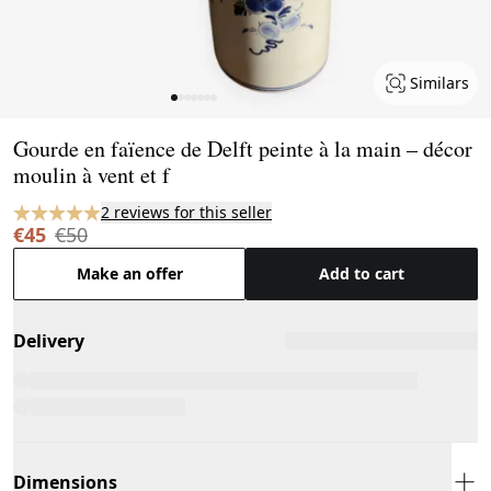
Similars
Page 1 of 7
Gourde en faïence de Delft peinte à la main – décor
moulin à vent et f
2 reviews for this seller
€45
€50
Make an offer
Add to cart
Delivery
Dimensions