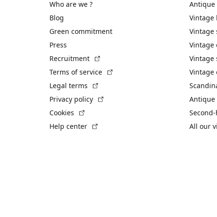
Who are we ?
Antique
Blog
Vintage
Green commitment
Vintage
Press
Vintage
(External link)
Recruitment
Vintage 
(External link)
Terms of service
Vintage 
(External link)
Legal terms
Scandin
(External link)
Privacy policy
Antique 
(External link)
Cookies
Second-
(External link)
Help center
All our 