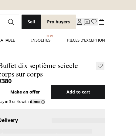
Sell
Pro buyers
NEW
LA TABLE
INSOLITES
PIÈCES D'EXCEPTION
Buffet dix septième sciecle
corps sur corps
€380
Make an offer
Add to cart
ay in 3 or 4x with
Delivery