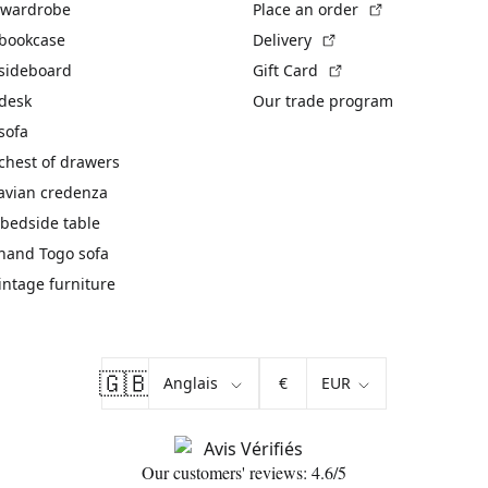
(External link)
 wardrobe
Place an order
(External link)
 bookcase
Delivery
(External link)
 sideboard
Gift Card
 desk
Our trade program
sofa
chest of drawers
avian credenza
bedside table
hand Togo sofa
vintage furniture
🇬🇧
€
Our customers' reviews: 4.6/5