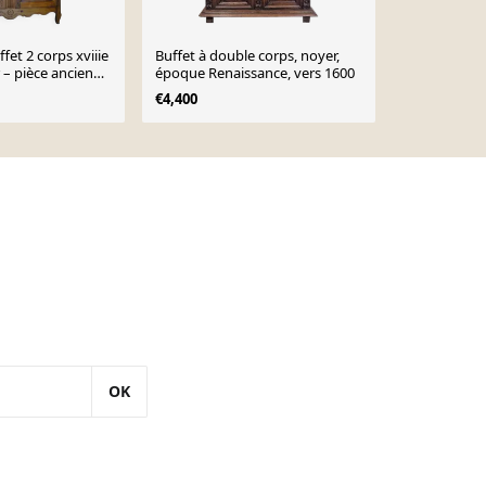
et 2 corps xviiie
Buffet à double corps, noyer,
Buffet Louis
r – pièce ancienne
époque Renaissance, vers 1600
€1,300
€1,8
€4,400
OK