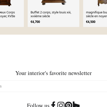
 Deux Corps
Buffet 2 corps, style louis xiii,
magnifique buff
oyer, XVIIe
xviième siècle
siècle en noye
d’excepti
€4,700
€4,500
Your interior's favorite newsletter
Follow us