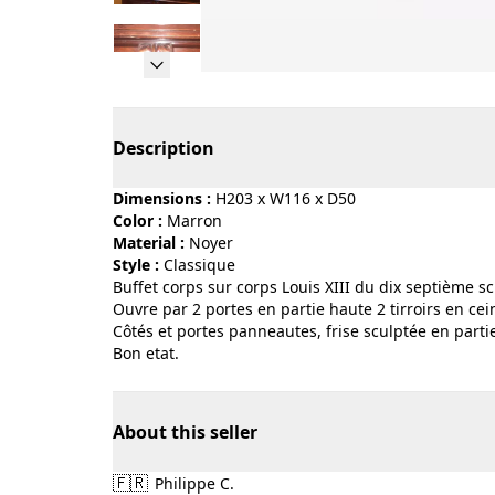
Page 1 of 11
Description
Dimensions :
H203 x W116 x D50
Color :
marron
Material :
noyer
Style :
classique
Buffet corps sur corps Louis XIII du dix septième s
Ouvre par 2 portes en partie haute 2 tirroirs en cei
Côtés et portes panneautes, frise sculptée en parti
Bon etat.
About this seller
🇫🇷
Philippe C.