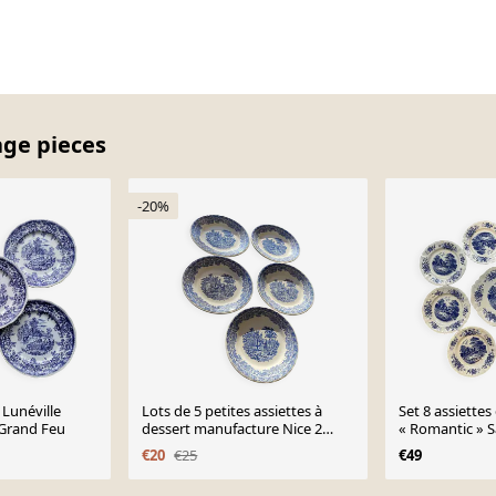
age pieces
-20%
 Lunéville
Lots de 5 petites assiettes à
Set 8 assiettes
 Grand Feu
dessert manufacture Nice 2
« Romantic » 
tampons diffé la même
€20
€25
€49
manufacture￼