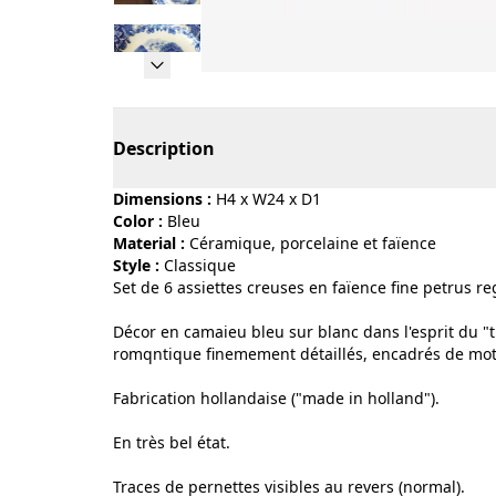
Page 1 of 23
Description
Dimensions :
H4 x W24 x D1
Color :
bleu
Material :
céramique, porcelaine et faïence
Style :
classique
Set de 6 assiettes creuses en faïence fine petrus r
Décor en camaieu bleu sur blanc dans l'esprit du 
romqntique finemement détaillés, encadrés de motif
Fabrication hollandaise ("made in holland").
En très bel état.
Traces de pernettes visibles au revers (normal).