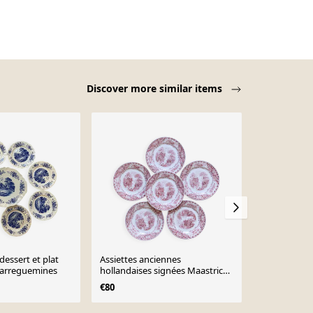
Discover more similar items
 dessert et plat
Assiettes anciennes
Assiettes cr
Sarreguemines
hollandaises signées Maastricht
€30
"Old England"
€80