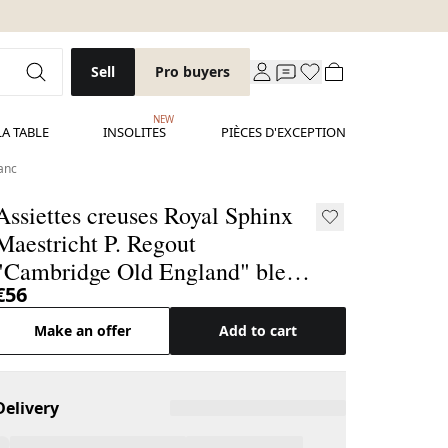
Sell
Pro buyers
NEW
LA TABLE
INSOLITES
PIÈCES D'EXCEPTION
anc
Assiettes creuses Royal Sphinx
Maestricht P. Regout
"Cambridge Old England" bleu
€56
& blanc
Make an offer
Add to cart
Delivery