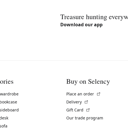
Treasure hunting every
Download our app
ories
Buy on Selency
(External link)
 wardrobe
Place an order
(External link)
 bookcase
Delivery
(External link)
 sideboard
Gift Card
 desk
Our trade program
sofa