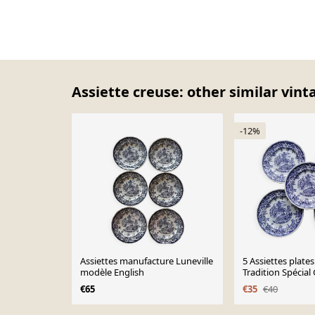
Assiette creuse: other similar vint
-12%
Assiettes manufacture Luneville
5 Assiettes plates
modèle English
Tradition Spécial
€65
€35
€40
Page 1 of 10